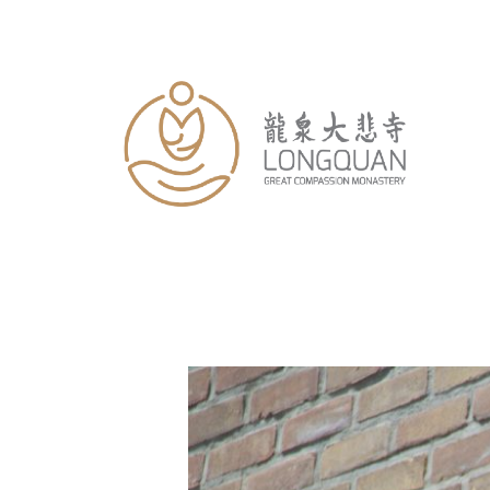
跳
至
内
容