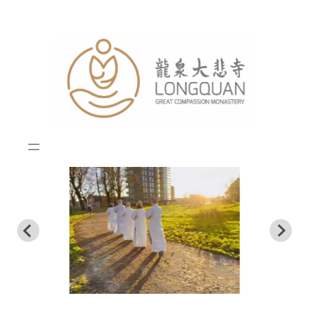
跳
至
内
容