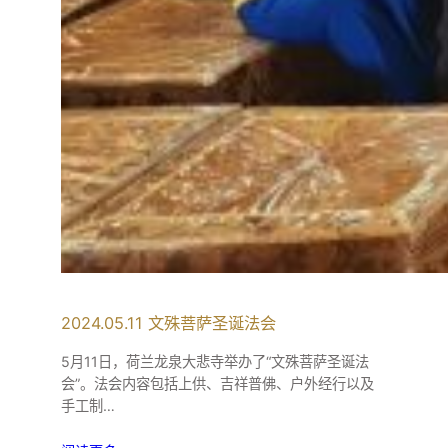
2024.05.11 文殊菩萨圣诞法会
5月11日，荷兰龙泉大悲寺举办了“文殊菩萨圣诞法
会”。法会内容包括上供、吉祥普佛、户外经行以及
手工制…