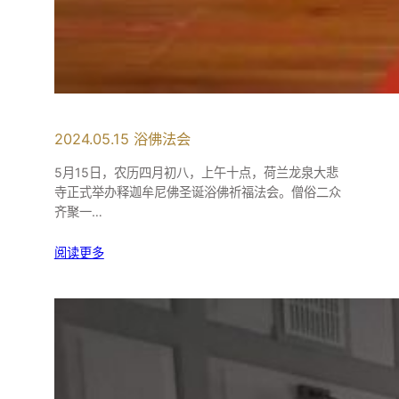
2024.05.15 浴佛法会
5月15日，农历四月初八，上午十点，荷兰龙泉大悲
寺正式举办释迦牟尼佛圣诞浴佛祈福法会。僧俗二众
齐聚一…
阅读更多