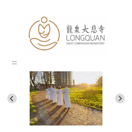
跳
至
内
容