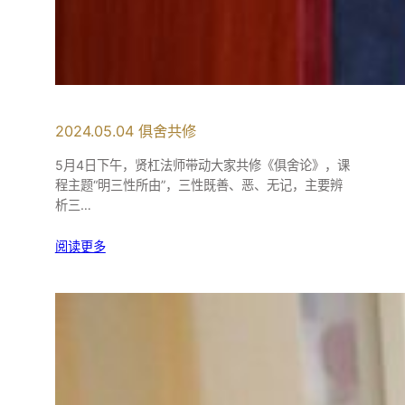
2024.05.04 俱舍共修
5月4日下午，贤杠法师带动大家共修《俱舍论》，课
程主题“明三性所由”，三性既善、恶、无记，主要辨
析三…
阅读更多