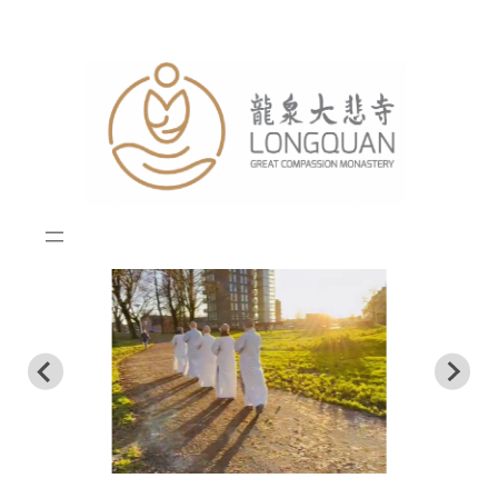
跳
至
内
容