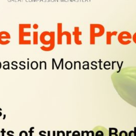
Compassion
Monastery
各位善信吉祥， 戒
为无上菩提本，长
养一切诸善根。荷
兰龙泉大悲寺将于
每月初一、十五…
Read more