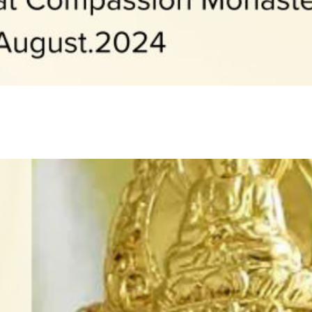
2024
Avalokiteśvara
Bodhisattva’s
Enlightenment
Day Dharma