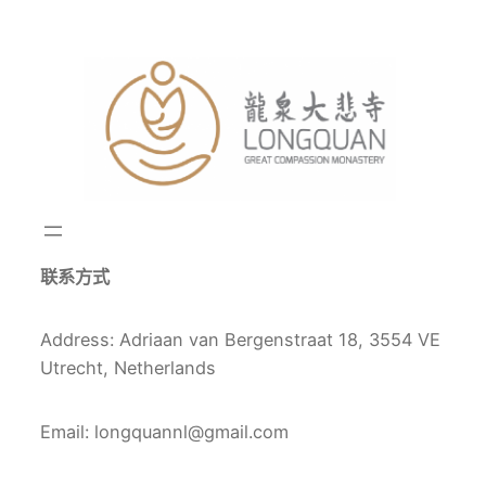
跳
至
内
容
联系方式
Address: Adriaan van Bergenstraat 18, 3554 VE
Utrecht, Netherlands
Email: longquannl@gmail.com