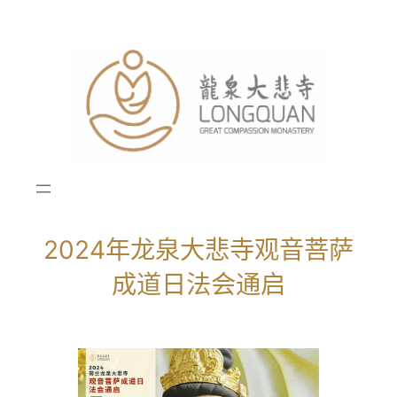
跳
至
内
容
2024年龙泉大悲寺观音菩萨
成道日法会通启