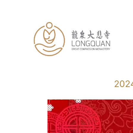
跳
至
内
容
20