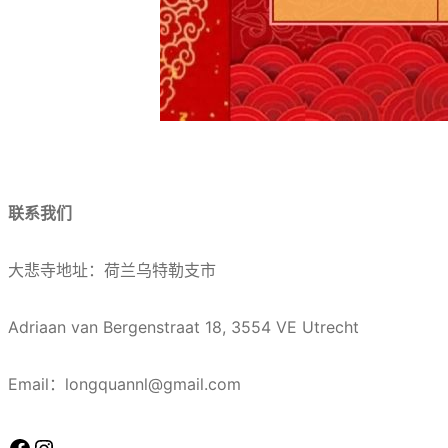
联系我们
大悲寺地址：荷兰乌特勒支市
Adriaan van Bergenstraat 18, 3554 VE Utrecht
Email：longquannl@gmail.com
Facebook
Instagram