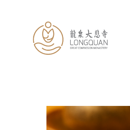
跳
至
内
容