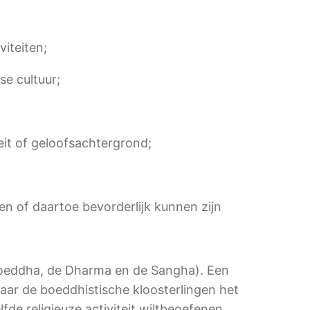
iteiten;
se cultuur;
it of geloofsachtergrond;
en of daartoe bevorderlijk kunnen zijn
 Boeddha, de Dharma en de Sangha). Een
waar de boeddhistische kloosterlingen het
e religieuze activiteit wiltbeoefenen.