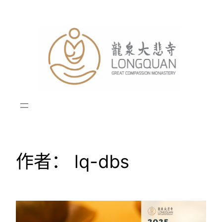
跳
至
内
容
作者：
lq-dbs