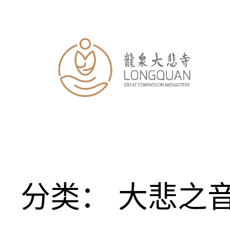
跳
至
内
容
分类：
大悲之