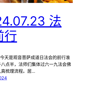
4.07.23 法
前行
，今天是观音菩萨成道日法会的前行准
午八点半，法师们集体过六一九法会佛
认真梳理流程。居…
2024