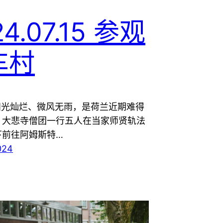
24.07.15 参观
车村
,阳光灿烂、微风无雨，是荷兰近期难得
。大悲寺僧团一行五人在当家师贤轨法
下前往阿姆斯特…
024