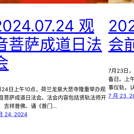
2024.07.24 观
202
音菩萨成道日法
会
会
7月23日
备日。上
事仪轨，
月24日上午10点，荷兰龙泉大悲寺隆重举办观
7 月 23, 
音菩萨成道日法会。法会内容包括贤轨法师开
、吉祥普佛、诵《普门…
月 24, 2024