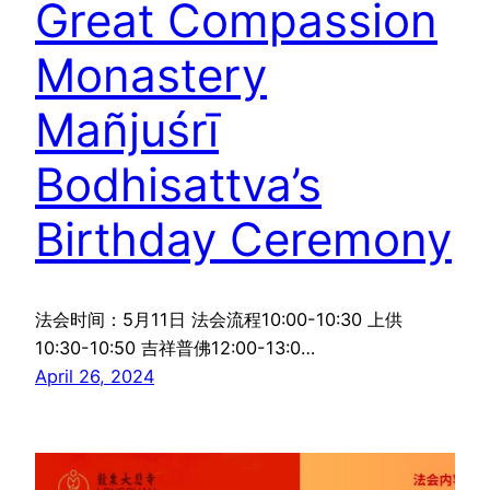
Great Compassion
Monastery
Mañjuśrī
Bodhisattva’s
Birthday Ceremony
法会时间：5月11日 法会流程10:00-10:30 上供
10:30-10:50 吉祥普佛12:00-13:0…
April 26, 2024