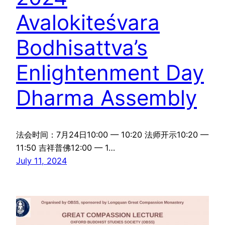
Avalokiteśvara
Bodhisattva’s
Enlightenment Day
Dharma Assembly
法会时间：7月24日10:00 — 10:20 法师开示10:20 —
11:50 吉祥普佛12:00 — 1…
July 11, 2024