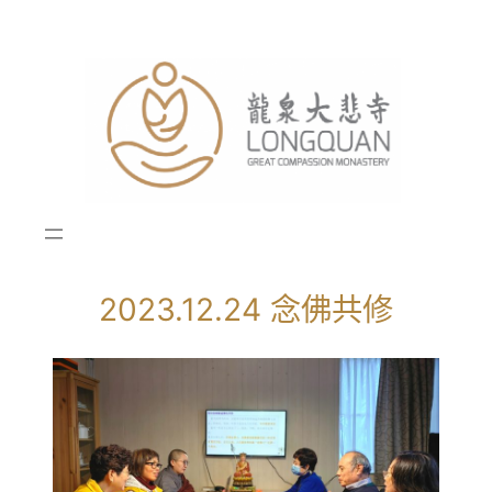
跳
至
内
容
2023.12.24 念佛共修