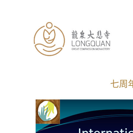
跳
至
内
容
七周年