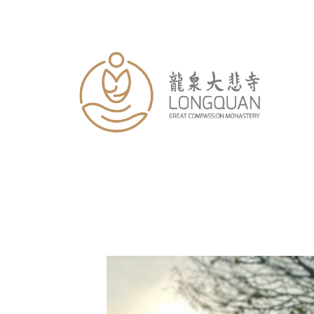
跳
至
内
容