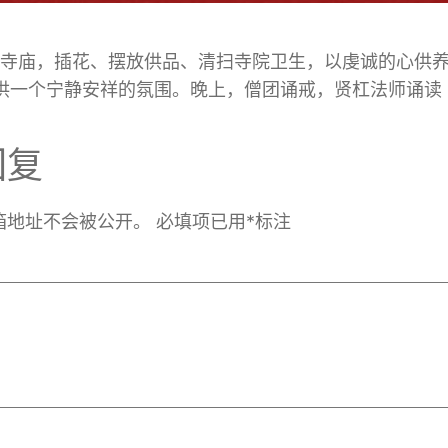
前来寺庙，插花、摆放供品、清扫寺院卫生，以虔诚的心供
供一个宁静安祥的氛围。晚上，僧团诵戒，贤杠法师诵读
回复
箱地址不会被公开。
必填项已用
*
标注