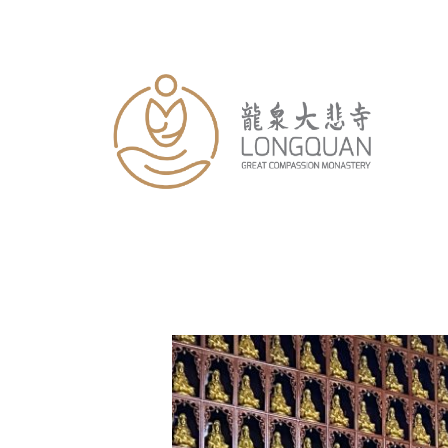
跳
至
内
容