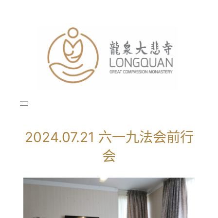
跳
至
内
容
2024.07.21 六一九法会前行
会