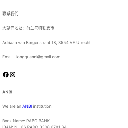
联系我们
大悲寺地址：荷兰乌特勒支市
Adriaan van Bergenstraat 18, 3554 VE Utrecht
Email：longquannl@gmail.com
Facebook
Instagram
ANBI
We are an
ANBI
institution
Bank Name: RABO BANK
IBAN: NL 66 RABO 0308 6781 84