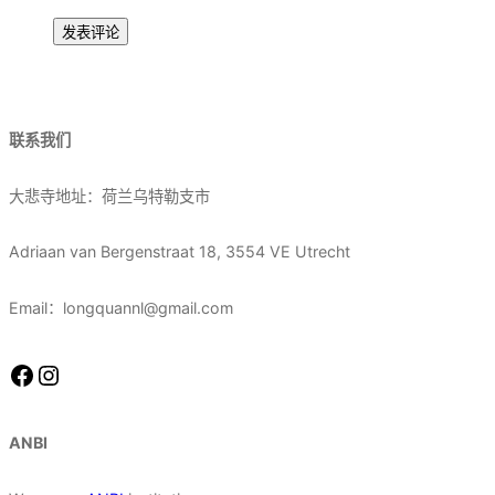
联系我们
大悲寺地址：荷兰乌特勒支市
Adriaan van Bergenstraat 18, 3554 VE Utrecht
Email：longquannl@gmail.com
Facebook
Instagram
ANBI